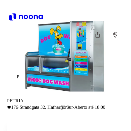
P
PETRIA
176
·
Strandgata 32, Hafnarfjörður
·
Aberto até 18:00