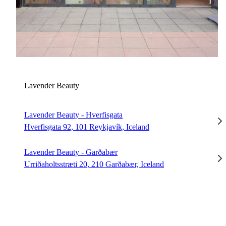
L
Lavender Beauty
Lavender Beauty - Hverfisgata
Hverfisgata 92, 101 Reykjavík, Iceland
Lavender Beauty - Garðabær
Urriðaholtsstræti 20, 210 Garðabær, Iceland