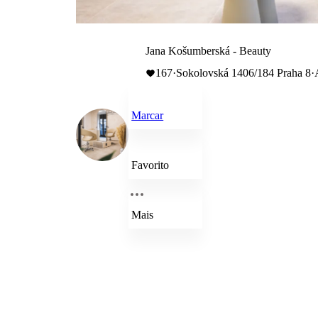
Jana Košumberská - Beauty
167
·
Sokolovská 1406/184 Praha 8
·
Marcar
Favorito
Mais