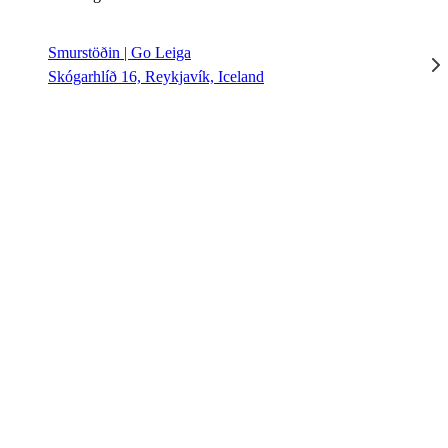
Smurstöðin | Go Leiga
Skógarhlíð 16, Reykjavík, Iceland