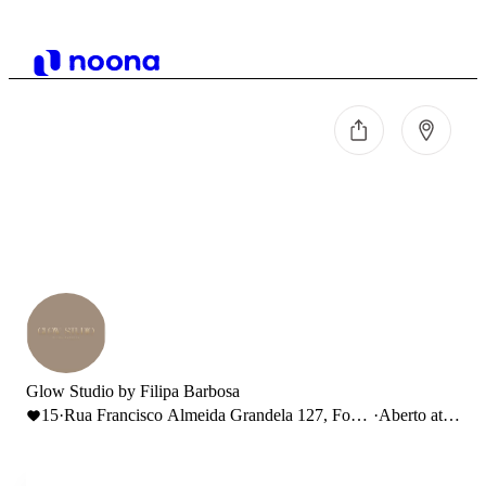
Glow Studio by Filipa Barbosa
15
·
Rua Francisco Almeida Grandela 127, Foz
·
Aberto até
do Arelho, Portugal
14:00