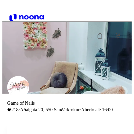
Game of Nails
218
·
Aðalgata 20, 550 Sauðárkrókur
·
Aberto até 16:00