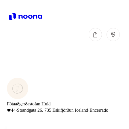
Fótaaðgerðastofan Huld
44
·
Strandgata 26, 735 Eskifjörður, Iceland
·
Encerrado