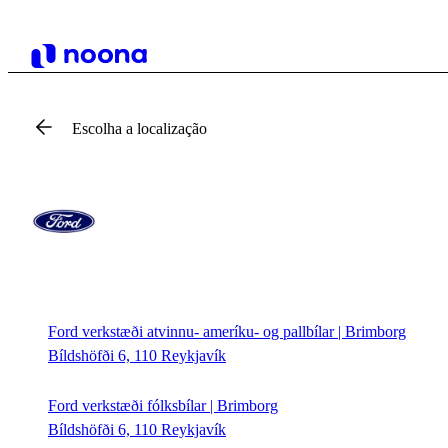
Escolha a localização
Ford verkstæði atvinnu- ameríku- og pallbílar | Brimborg
Bíldshöfði 6, 110 Reykjavík
Ford verkstæði fólksbílar | Brimborg
Bíldshöfði 6, 110 Reykjavík