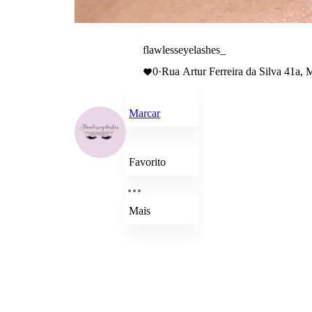
flawlesseyelashes_
0
·
Rua Artur Ferreira da Silva 41a, 
Marcar
Favorito
Mais