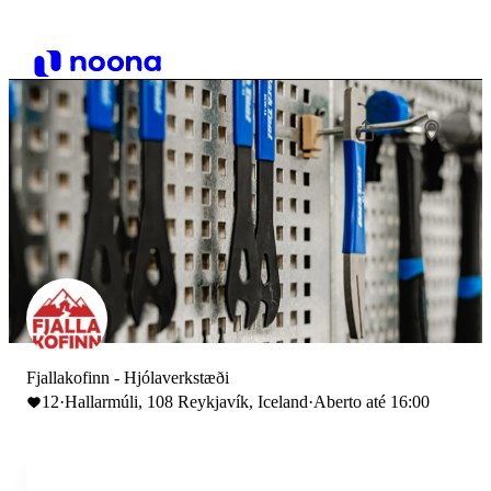
Fjallakofinn - Hjólaverkstæði
12
·
Hallarmúli, 108 Reykjavík, Iceland
·
Aberto até 16:00