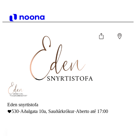
Eden snyrtistofa
530
·
Aðalgata 10a, Sauðárkrókur
·
Aberto até 17:00