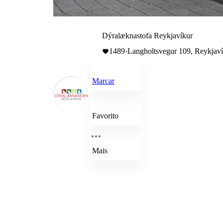
Dýralæknastofa Reykjavíkur
1489
·
Langholtsvegur 109, Reykjaví
Marcar
Favorito
Mais