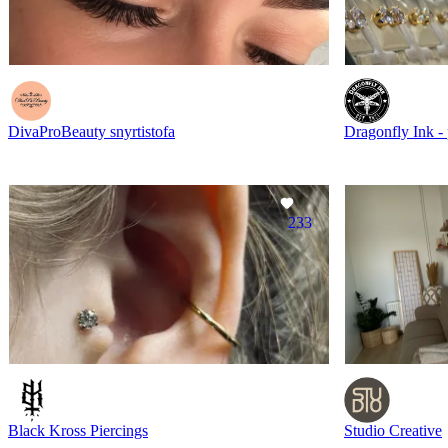
DivaProBeauty snyrtistofa
Dragonfly Ink - 
233
Black Kross Piercings
Studio Creative