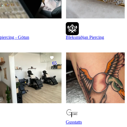
piercing - Götun
Bleksmiðjan Piercing
65
Gusstatts