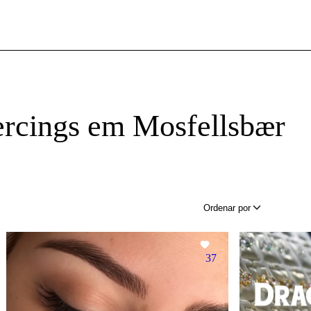
ercings em Mosfellsbær
Ordenar por
37