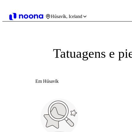
Húsavík, Iceland
Tatuagens e pi
Em Húsavík