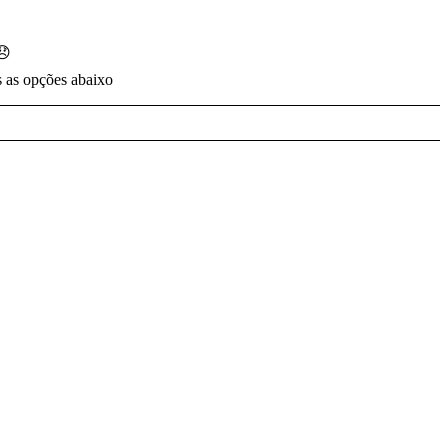
😞
s as opções abaixo