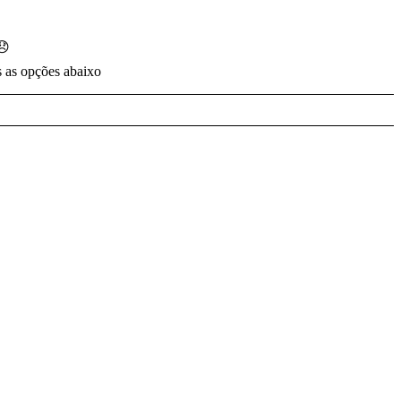
😞
s as opções abaixo