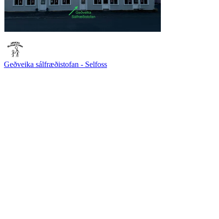
Geðveika sálfræðistofan - Selfoss