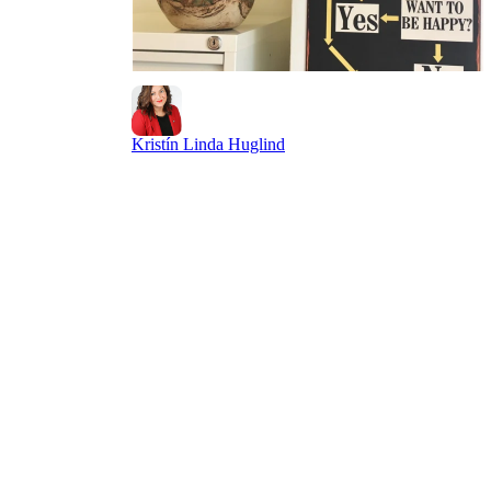
Kristín Linda Huglind