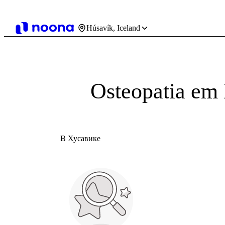
Húsavík, Iceland
Osteopatia em
В Хусавике