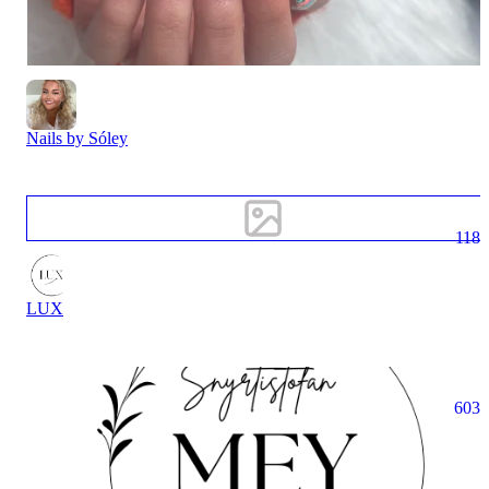
Nails by Sóley
118
LUX
603