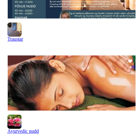
Traustar
38
Ayurvedic nudd