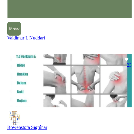
Valdimar I. Nuddari
23
Bowenstofa Sigrúnar