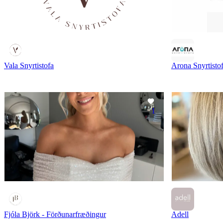
Vala Snyrtistofa
Arona Snyrtisto
1
Fjóla Björk - Förðunarfræðingur
Adell