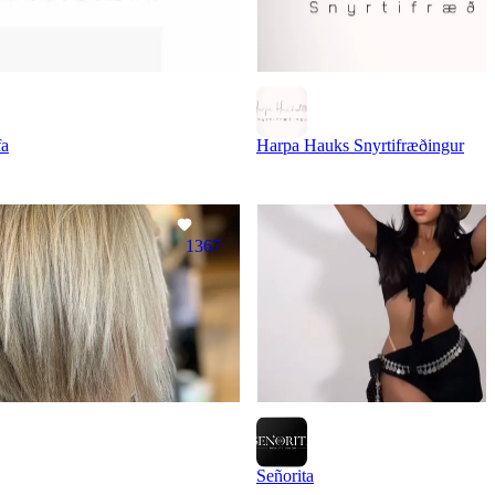
fa
Harpa Hauks Snyrtifræðingur
1367
Señorita