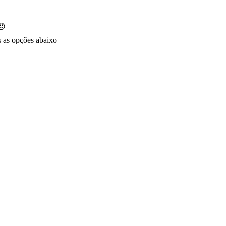
😞
s as opções abaixo