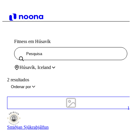
Fitness em Húsavík
Húsavík, Iceland
2 resultados
Ordenar por
1
Smiðjan Sjúkraþjálfun