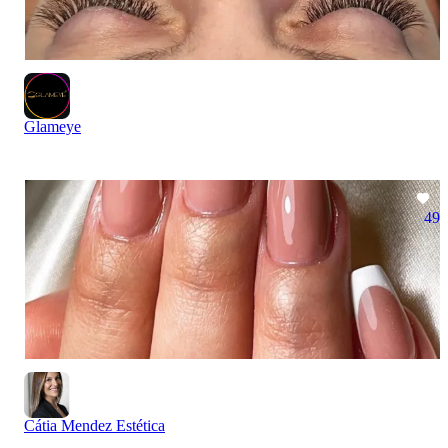
Glameye
49
Cátia Mendez Estética