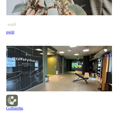
mjöll
183
Golfstöðin