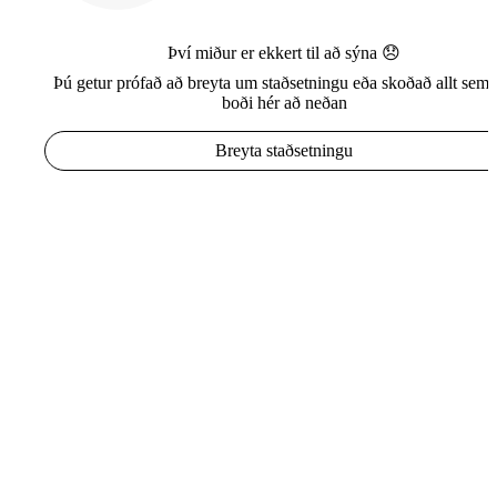
Því miður er ekkert til að sýna 😞
Þú getur prófað að breyta um staðsetningu eða skoðað allt sem e
boði hér að neðan
Breyta staðsetningu