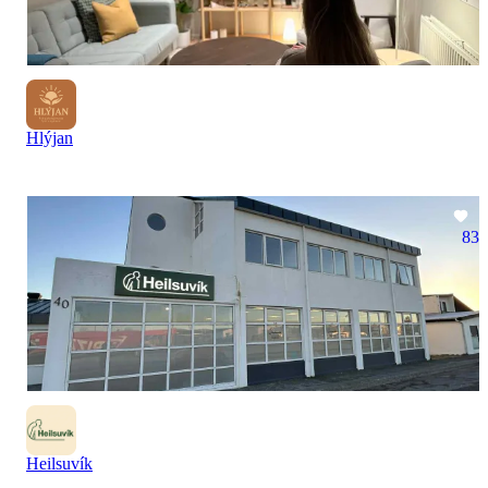
Hlýjan
83
Heilsuvík