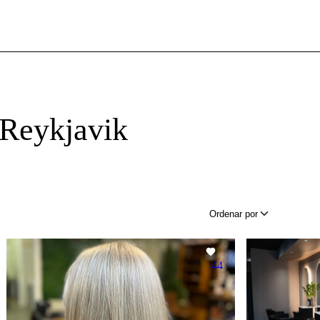
 Reykjavik
Ordenar por
44