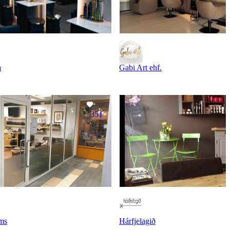
a
Gabi Art ehf.
351
íms
Hárfjelagið