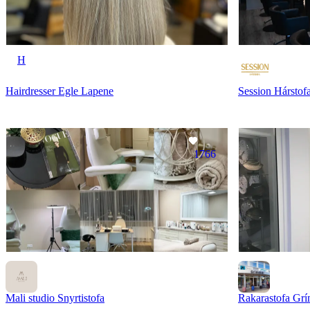
H
Hairdresser Egle Lapene
Session Hárstof
1766
Mali studio Snyrtistofa
Rakarastofa Gr