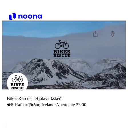
Bikes Rescue - Hjólaverkstæði
6
·
Hafnarfjörður, Iceland
·
Aberto até 23:00