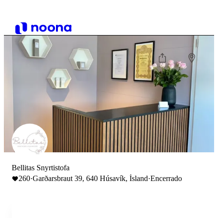
Bellitas Snyrtistofa
260
·
Garðarsbraut 39, 640 Húsavík, Ísland
·
Encerrado