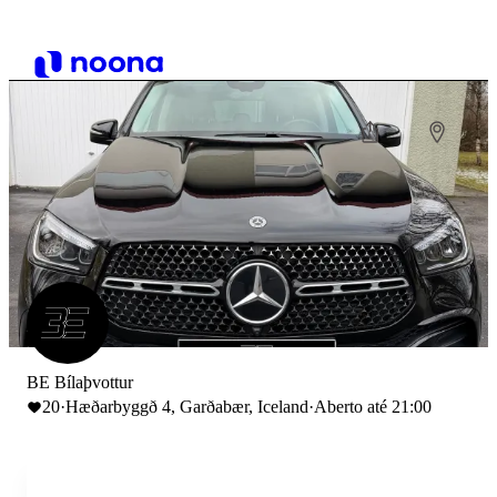
BE Bílaþvottur
20
·
Hæðarbyggð 4, Garðabær, Iceland
·
Aberto até 21:00