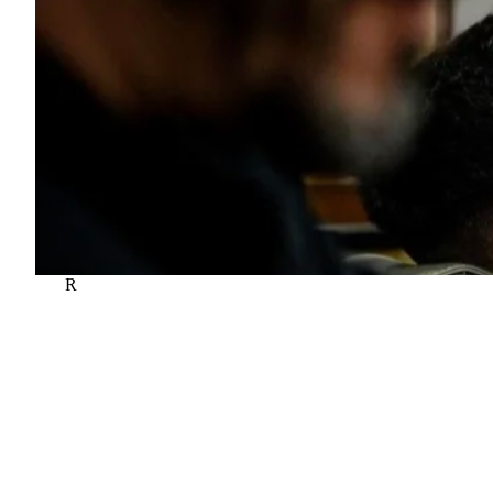
R
Barbearia 8.88 (Pirescoxe)
Praça Viscondes de Castelo Branco, Santa Iria de Azoia, Portu