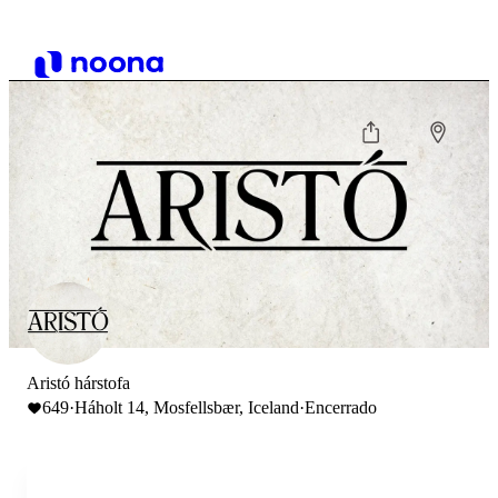
Aristó hárstofa
649
·
Háholt 14, Mosfellsbær, Iceland
·
Encerrado