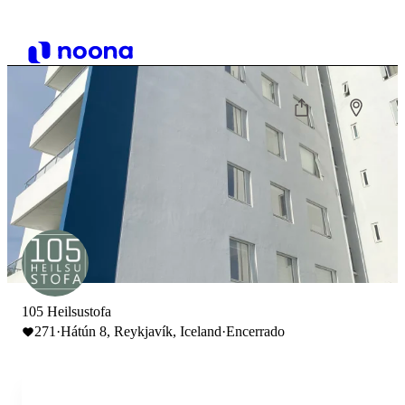
105 Heilsustofa
271
·
Hátún 8, Reykjavík, Iceland
·
Encerrado