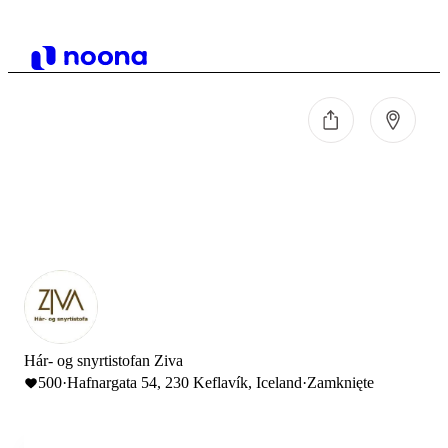
Hár- og snyrtistofan Ziva
500
·
Hafnargata 54, 230 Keflavík, Iceland
·
Zamknięte