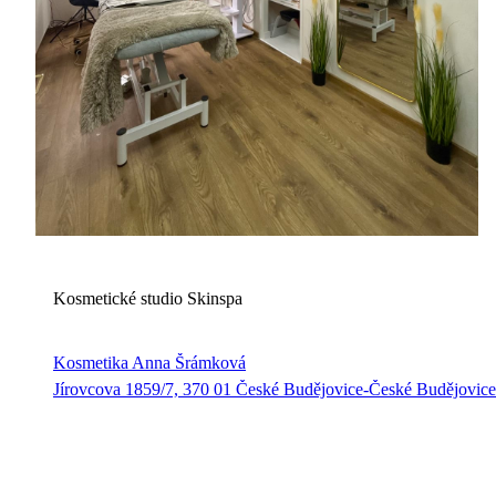
K
Kosmetické studio Skinspa
Kosmetika Anna Šrámková
Jírovcova 1859/7, 370 01 České Budějovice-České Budějovice