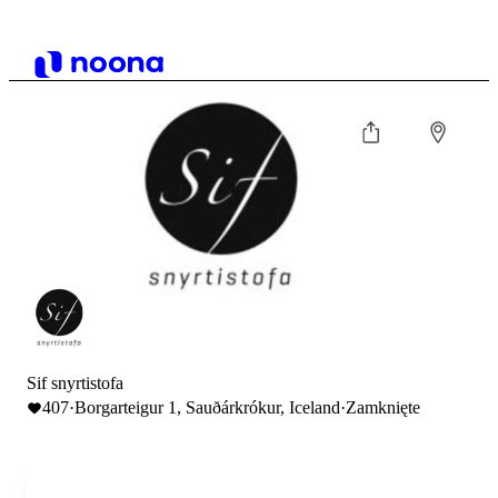
Sif snyrtistofa
407
·
Borgarteigur 1, Sauðárkrókur, Iceland
·
Zamknięte