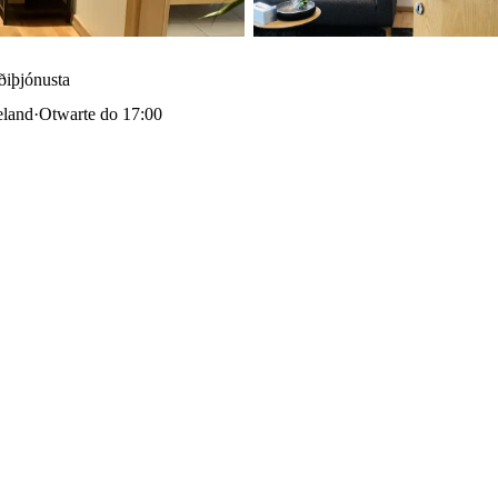
ðiþjónusta
eland
·
Otwarte do 17:00