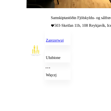
Samskiptastöðin Fjölskyldu- og sálfræ
503
·
Skeifan 11b, 108 Reykjavík, Ic
Zarezerwuj
Ulubione
Więcej