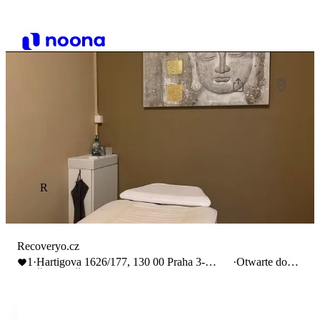
R
Recoveryo.cz
1
·
Hartigova 1626/177, 130 00 Praha 3-
·
Otwarte do
Žižkov, Česko
18:00