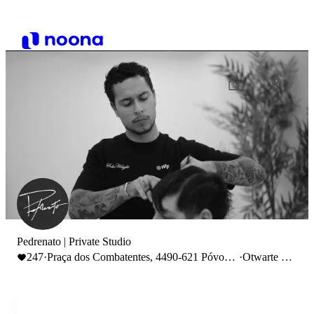
Pedrenato | Private Studio
247
·
Praça dos Combatentes, 4490-621 Póvoa
·
Otwarte do
de Varzim, Portugal
19:30