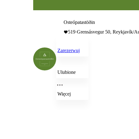
Osteópatastöðin
519
·
Grensásvegur 50, Reykjavík/Au
Zarezerwuj
Ulubione
Więcej