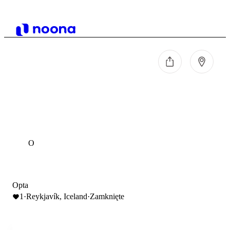
O
Opta
1
·
Reykjavík, Iceland
·
Zamknięte