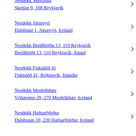
Nesdekk Skeifunni
Skeifan 9, 108 Reykjavík
Nesdekk Akureyri
Dalsbraut 1, Akureyri, Iceland
Nesdekk Breiðhöfða 13, 110 Reykjavík
Breiðhöfði 13, 110 Reykjavík, Ísland
Nesdekk Fiskislóð 41
Fiskislóð 41, Rejkiawik, Islandia
Nesdekk Mosfellsbær
Völuteigur 29, 270 Mosfellsbær, Iceland
Nesdekk Hafnarfjörður
Dalshraun 10, 220 Hafnarfjörður, Iceland