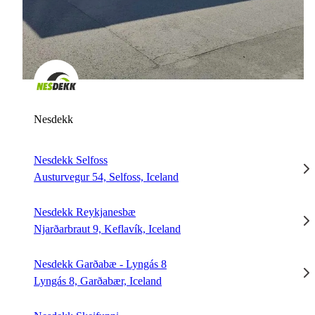
Nesdekk
Nesdekk Selfoss
Austurvegur 54, Selfoss, Iceland
Nesdekk Reykjanesbæ
Njarðarbraut 9, Keflavík, Iceland
Nesdekk Garðabæ - Lyngás 8
Lyngás 8, Garðabær, Iceland