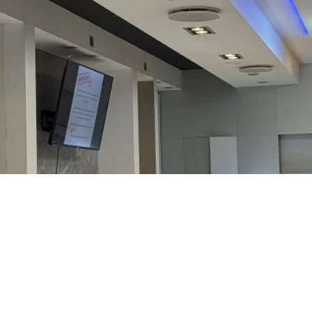
Mjóddin Snyrtistofa