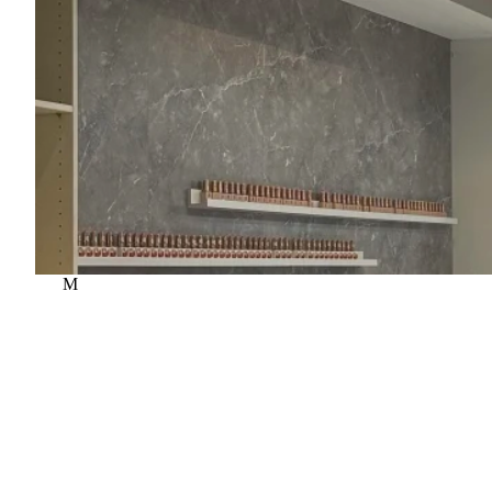
M
Mjóddin naglasnyrtistofa
Álfabakki 12, 109 Reykjavík, Iceland