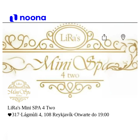
LiRa's Mini SPA 4 Two
317
·
Lágmùli 4, 108 Reykjavík
·
Otwarte do 19:00