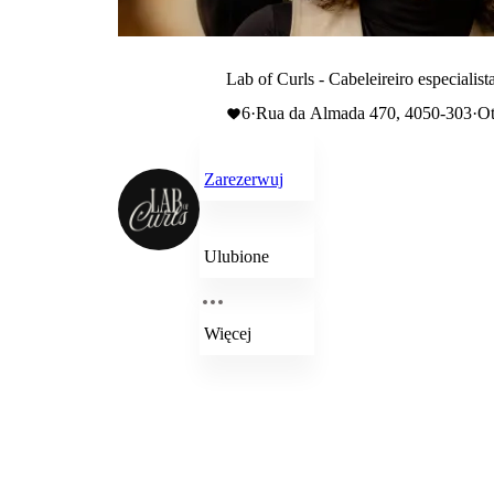
Lab of Curls - Cabeleireiro especialis
6
·
Rua da Almada 470, 4050-303
·
Ot
Zarezerwuj
Ulubione
Więcej