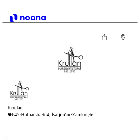
Krullan
645
·
Hafnarstræti 4, Ísafjörður
·
Zamknięte