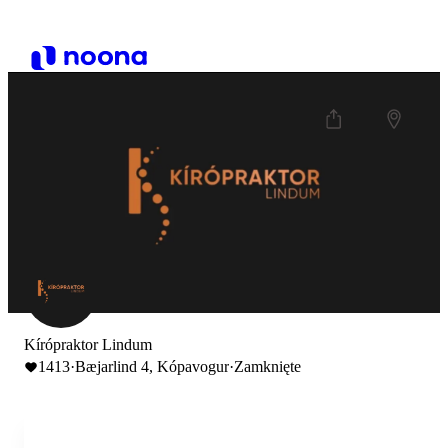
Kírópraktor Lindum
1413
·
Bæjarlind 4, Kópavogur
·
Zamknięte