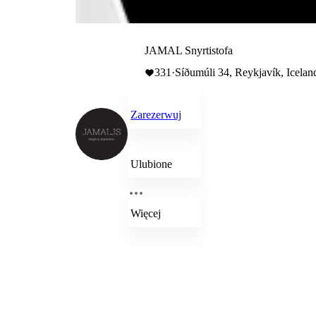
JAMAL Snyrtistofa
331
·
Síðumúli 34, Reykjavík, Icelan
Zarezerwuj
Ulubione
Więcej