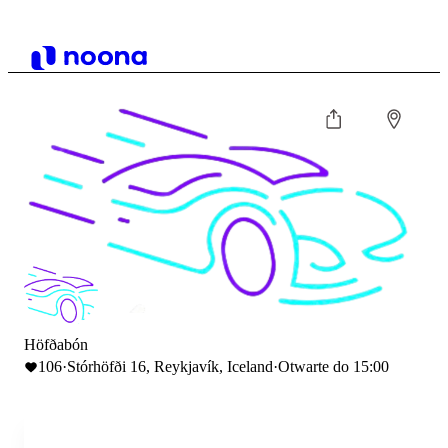
Höfðabón
106
·
Stórhöfði 16, Reykjavík, Iceland
·
Otwarte do 15:00